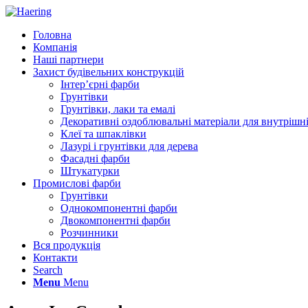
Головна
Компанія
Наші партнери
Захист будівельних конструкцій
Інтер’єрні фарби
Грунтівки
Грунтівки, лаки та емалі
Декоративні оздоблювальні матеріали для внутрішні
Клеї та шпаклівки
Лазурі і грунтівки для дерева
Фасадні фарби
Штукатурки
Промислові фарби
Грунтівки
Однокомпонентні фарби
Двокомпонентні фарби
Розчинники
Вся продукція
Контакти
Search
Menu
Menu