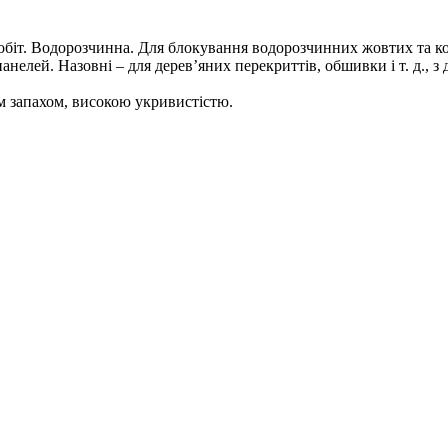
 робіт. Водорозчинна. Для блокування водорозчинних жовтих та ко
 панелей. Назовні – для дерев’яних перекриттів, обшивки і т. д.
им запахом, високою укривистістю.