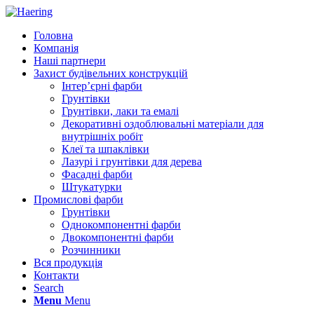
Головна
Компанія
Наші партнери
Захист будівельних конструкцій
Інтер’єрні фарби
Грунтівки
Грунтівки, лаки та емалі
Декоративні оздоблювальні матеріали для
внутрішніх робіт
Клеї та шпаклівки
Лазурі і грунтівки для дерева
Фасадні фарби
Штукатурки
Промислові фарби
Грунтівки
Однокомпонентні фарби
Двокомпонентні фарби
Розчинники
Вся продукція
Контакти
Search
Menu
Menu