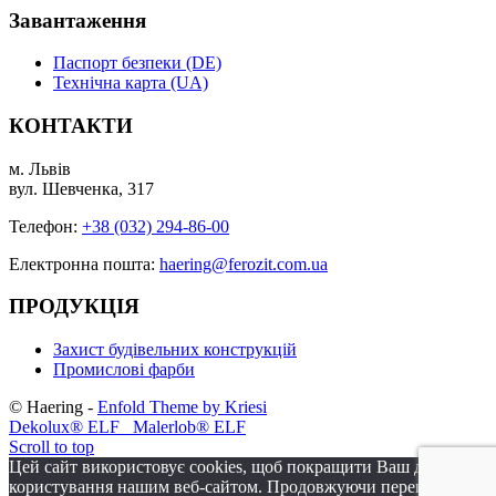
Завантаження
Паспорт безпеки (DE)
Технічна карта (UA)
КОНТАКТИ
м. Львів
вул. Шевченка, 317
Телефон:
+38 (032) 294-86-00
Електронна пошта:
haering@ferozit.com.ua
ПРОДУКЦІЯ
Захист будівельних конструкцій
Промислові фарби
© Haering -
Enfold Theme by Kriesi
Dekolux® ELF
Malerlob® ELF
Scroll to top
Цей сайт використовує cookies, щоб покращити Ваш досвід
користування нашим веб-сайтом. Продовжуючи переглядати