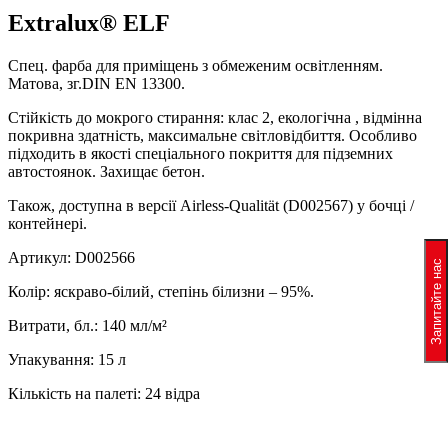
Extralux® ELF
Спец. фарба для приміщень з обмеженим освітленням.
Матова, зг.DIN EN 13300.
Стійкість до мокрого стирання: клас 2, екологічна , відмінна
покривна здатність, максимальне світловідбиття. Особливо
підходить в якості спеціального покриття для підземних
автостоянок. Захищає бетон.
Також, доступна в версії Airless-Qualität (D002567) у бочці /
контейнері.
Артикул: D002566
Запитайте нас
Колір: яскраво-білий, степінь білизни – 95%.
Витрати, бл.: 140 мл/м²
Упакування: 15 л
Кількість на палеті: 24 відра