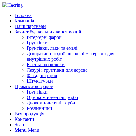
Головна
Компанія
Наші партнери
Захист будівельних конструкцій
Інтер’єрні фарби
Грунтівки
Грунтівки, лаки та емалі
Декоративні оздоблювальні матеріали для
внутрішніх робіт
Клеї та шпаклівки
Лазурі і грунтівки для дерева
Фасадні фарби
Штукатурки
Промислові фарби
Грунтівки
Однокомпонентні фарби
Двокомпонентні фарби
Розчинники
Вся продукція
Контакти
Search
Menu
Menu