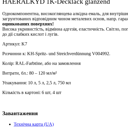
HAERALKYD 1K-Decklack glänzend
Однокомпонентна, високоглянцева алкідна емаль, для внутрішні
загрунтованих відповідним чином металевих основ, напр. гаражн
оцинкованих поверхнях!
Висока укривистість, відмінна адгезія, еластичність. Світло, 
до дії слабких кислот і лугів.
Артикул: K7
Розчинни к: KH-Spritz- und Streichverdünnung V004992.
Колір: RAL-Farbtöne, або на замовлення
Витрати, бл.: 80 – 120 мл/м²
Упакування: 10 л, 5 л, 2,5 л, 750 мл
Кількість в картоні: 6 шт, 4 шт
Завантаження
Технічна карта (UA)