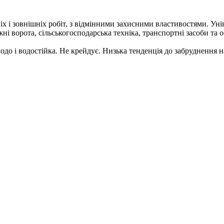
х і зовнішніх робіт, з відмінними захисними властивостями. Уні
і ворота, сільськогосподарська техніка, транспортні засоби та 
погодо і водостійка. Не крейдує. Низька тенденція до забруднення