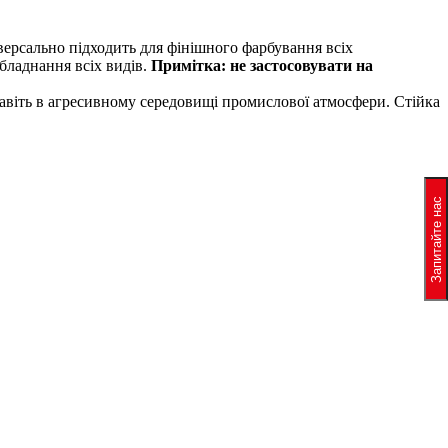
версально підходить для фінішного фарбування всіх
обладнання всіх видів.
Примітка: не застосовувати на
 навіть в агресивному середовищі промислової атмосфери. Стійка
Запитайте нас