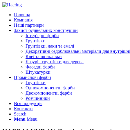
Головна
Компанія
Наші партнери
Захист будівельних конструкцій
Інтер’єрні фарби
Грунтівки
Грунтівки, лаки та емалі
Декоративні оздоблювальні матеріали для внутрішні
Клеї та шпаклівки
Лазурі і грунтівки для дерева
Фасадні фарби
Штукатурки
Промислові фарби
Грунтівки
Однокомпонентні фарби
Двокомпонентні фарби
Розчинники
Вся продукція
Контакти
Search
Menu
Menu