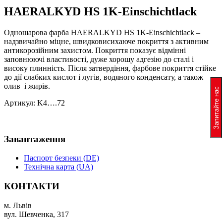
HAERALKYD HS 1K-Einschichtlack
Одношарова фарба HAERALKYD HS 1K-Einschichtlack –
надзвичайно міцне, швидковисихаюче покриття з активним
антикорозійним захистом. Покриття показує відмінні
заповнюючі властивості, дуже хорошу адгезію до сталі і
високу плинність. Після затвердіння, фарбове покриття стійке
до дії слабких кислот і лугів, водяного конденсату, а також
олив і жирів.
Запитайте нас
Артикул: K4….72
Завантаження
Паспорт безпеки (DE)
Технічна карта (UA)
КОНТАКТИ
м. Львів
вул. Шевченка, 317