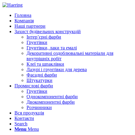
Головна
Компанія
Наші партнери
Захист будівельних конструкцій
Інтер’єрні фарби
Грунтівки
Грунтівки, лаки та емалі
Декоративні оздоблювальні матеріали для
внутрішніх робіт
Клеї та шпаклівки
Лазурі і грунтівки для дерева
Фасадні фарби
Штукатурки
Промислові фарби
Грунтівки
Однокомпонентні фарби
Двокомпонентні фарби
Розчинники
Вся продукція
Контакти
Search
Menu
Menu