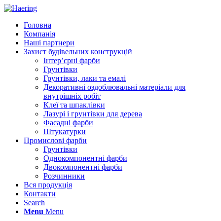
Головна
Компанія
Наші партнери
Захист будівельних конструкцій
Інтер’єрні фарби
Грунтівки
Грунтівки, лаки та емалі
Декоративні оздоблювальні матеріали для
внутрішніх робіт
Клеї та шпаклівки
Лазурі і грунтівки для дерева
Фасадні фарби
Штукатурки
Промислові фарби
Грунтівки
Однокомпонентні фарби
Двокомпонентні фарби
Розчинники
Вся продукція
Контакти
Search
Menu
Menu