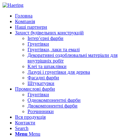
Головна
Компанія
Наші партнери
Захист будівельних конструкцій
Інтер’єрні фарби
Грунтівки
Грунтівки, лаки та емалі
Декоративні оздоблювальні матеріали для
внутрішніх робіт
Клеї та шпаклівки
Лазурі і грунтівки для дерева
Фасадні фарби
Штукатурки
Промислові фарби
Грунтівки
Однокомпонентні фарби
Двокомпонентні фарби
Розчинники
Вся продукція
Контакти
Search
Menu
Menu