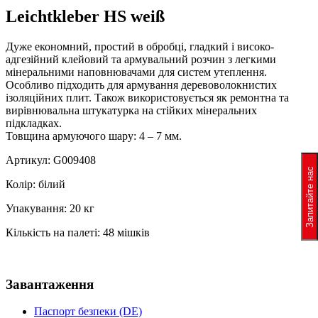
Leichtkleber HS weiß
Дуже економний, простий в обробці, гладкий і високо-
адгезійний клейовий та армувальний розчин з легкими
мінеральними наповнювачами для систем утеплення.
Особливо підходить для армування деревоволокнистих
ізоляційних плит. Також використовується як ремонтна та
вирівнювальна штукатурка на стійких мінеральних
підкладках.
Товщина армуючого шару: 4 – 7 мм.
Артикул: G009408
Запитайте нас
Колір: білий
Упакування: 20 кг
Кількість на палеті: 48 мішків
Завантаження
Паспорт безпеки (DE)