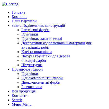
Головна
Компанія
Наші партнери
Захист будівельних конструкцій
Інтер’єрні фарби
Грунтівки
Грунтівки, лаки та емалі
Декоративні оздоблювальні матеріали для
внутрішніх робіт
Клеї та шпаклівки
Лазурі і грунтівки для дерева
Фасадні фарби
Штукатурки
Промислові фарби
Грунтівки
Однокомпонентні фарби
Двокомпонентні фарби
Розчинники
Вся продукція
Контакти
Search
Menu
Menu