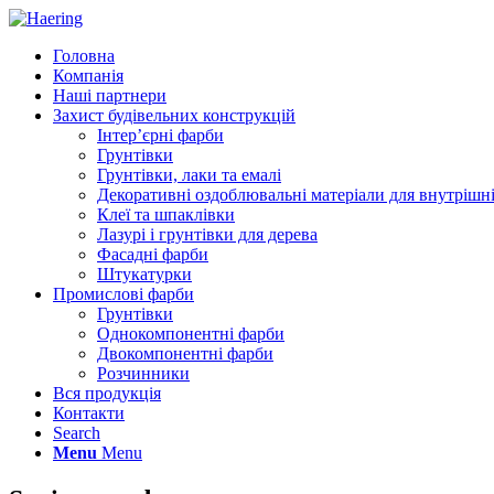
Головна
Компанія
Наші партнери
Захист будівельних конструкцій
Інтер’єрні фарби
Грунтівки
Грунтівки, лаки та емалі
Декоративні оздоблювальні матеріали для внутрішні
Клеї та шпаклівки
Лазурі і грунтівки для дерева
Фасадні фарби
Штукатурки
Промислові фарби
Грунтівки
Однокомпонентні фарби
Двокомпонентні фарби
Розчинники
Вся продукція
Контакти
Search
Menu
Menu