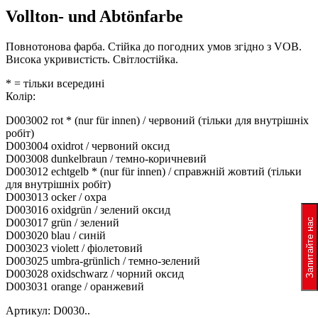
Vollton- und Abtönfarbe
Повнотонова фарба. Стійка до погодних умов згідно з VOB.
Висока укривистість. Світлостійка.
* = тільки всередині
Колір:
D003002 rot * (nur für innen) / червоний (тільки для внутрішніх
робіт)
D003004 oxidrot / червоний оксид
D003008 dunkelbraun / темно-коричневий
D003012 echtgelb * (nur für innen) / справжній жовтий (тільки
для внутрішніх робіт)
D003013 ocker / охра
D003016 oxidgrün / зелений оксид
Запитайте нас
D003017 grün / зелений
D003020 blau / синій
D003023 violett / фіолетовий
D003025 umbra-grünlich / темно-зелений
D003028 oxidschwarz / чорний оксид
D003031 orange / оранжевий
Артикул: D0030..