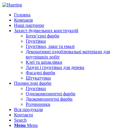
Головна
Компанія
Наші партнери
Захист будівельних конструкцій
Інтер’єрні фарби
Грунтівки
Грунтівки, лаки та емалі
Декоративні оздоблювальні матеріали для
внутрішніх робіт
Клеї та шпаклівки
Лазурі і грунтівки для дерева
Фасадні фарби
Штукатурки
Промислові фарби
Грунтівки
Однокомпонентні фарби
Двокомпонентні фарби
Розчинники
Вся продукція
Контакти
Search
Menu
Menu