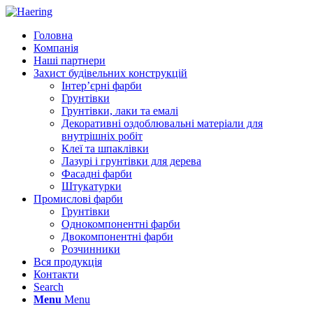
Головна
Компанія
Наші партнери
Захист будівельних конструкцій
Інтер’єрні фарби
Грунтівки
Грунтівки, лаки та емалі
Декоративні оздоблювальні матеріали для
внутрішніх робіт
Клеї та шпаклівки
Лазурі і грунтівки для дерева
Фасадні фарби
Штукатурки
Промислові фарби
Грунтівки
Однокомпонентні фарби
Двокомпонентні фарби
Розчинники
Вся продукція
Контакти
Search
Menu
Menu