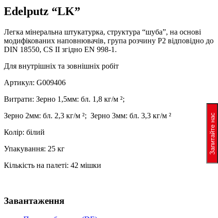
Edelputz “LK”
Легка мінеральна штукатурка, структура “шуба”, на основі
модифікованих наповнювачів, група розчину P2 відповідно до
DIN 18550, CS II згідно EN 998-1.
Для внутрішніх та зовнішніх робіт
Артикул: G009406
Витрати: Зерно 1,5мм: бл. 1,8 кг/м ²;
Зерно 2мм: бл. 2,3 кг/м ²; Зерно 3мм: бл. 3,3 кг/м ²
Запитайте нас
Колір: білий
Упакування: 25 кг
Кількість на палеті: 42 мішки
Завантаження