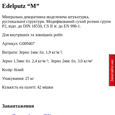
Edelputz “M”
Мінеральна декоративна моделююча штукатурка,
рустикальної структури. Модифікований сухий розчин групи
Р2, відп. до DIN 18550, CS II зг. до EN 998-1.
Для внутрішніх та зовнішніх робіт.
Артикул: G009407
Витрати: Зерно 1мм: бл. 1,9 кг/м ²;
Зерно 1,5мм: бл. 2,4 кг/м ²; Зерно 2мм: бл. 3,0 кг/м²
Запитайте нас
Колір: білий
Упакування: 25 кг
Кількість на палеті: 42 мішки
Завантаження