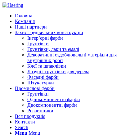
Головна
Компанія
Наші партнери
Захист будівельних конструкцій
Інтер’єрні фарби
Грунтівки
Грунтівки, лаки та емалі
Декоративні оздоблювальні матеріали для
внутрішніх робіт
Клеї та шпаклівки
Лазурі і грунтівки для дерева
Фасадні фарби
Штукатурки
Промислові фарби
Грунтівки
Однокомпонентні фарби
Двокомпонентні фарби
Розчинники
Вся продукція
Контакти
Search
Menu
Menu