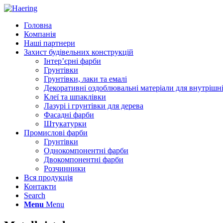
Головна
Компанія
Наші партнери
Захист будівельних конструкцій
Інтер’єрні фарби
Грунтівки
Грунтівки, лаки та емалі
Декоративні оздоблювальні матеріали для внутрішні
Клеї та шпаклівки
Лазурі і грунтівки для дерева
Фасадні фарби
Штукатурки
Промислові фарби
Грунтівки
Однокомпонентні фарби
Двокомпонентні фарби
Розчинники
Вся продукція
Контакти
Search
Menu
Menu