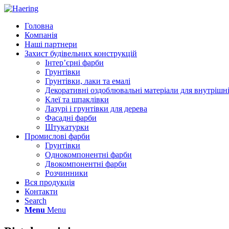
Головна
Компанія
Наші партнери
Захист будівельних конструкцій
Інтер’єрні фарби
Грунтівки
Грунтівки, лаки та емалі
Декоративні оздоблювальні матеріали для внутрішні
Клеї та шпаклівки
Лазурі і грунтівки для дерева
Фасадні фарби
Штукатурки
Промислові фарби
Грунтівки
Однокомпонентні фарби
Двокомпонентні фарби
Розчинники
Вся продукція
Контакти
Search
Menu
Menu