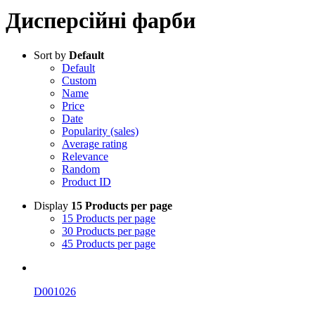
Дисперсійні фарби
Sort by
Default
Default
Custom
Name
Price
Date
Popularity (sales)
Average rating
Relevance
Random
Product ID
Display
15 Products per page
15 Products per page
30 Products per page
45 Products per page
D001026