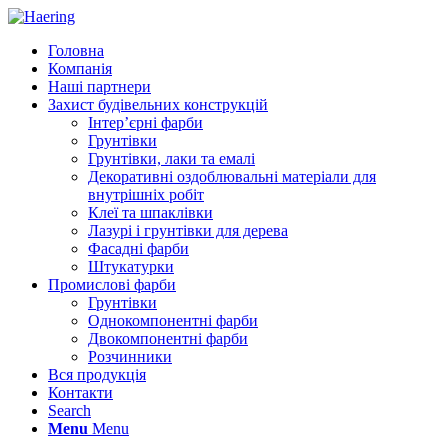
Головна
Компанія
Наші партнери
Захист будівельних конструкцій
Інтер’єрні фарби
Грунтівки
Грунтівки, лаки та емалі
Декоративні оздоблювальні матеріали для
внутрішніх робіт
Клеї та шпаклівки
Лазурі і грунтівки для дерева
Фасадні фарби
Штукатурки
Промислові фарби
Грунтівки
Однокомпонентні фарби
Двокомпонентні фарби
Розчинники
Вся продукція
Контакти
Search
Menu
Menu