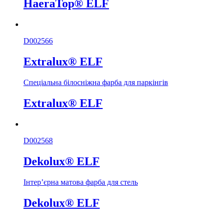
HaeraTop® ELF
D002566
Extralux® ELF
Спеціальна білосніжна фарба для паркінгів
Extralux® ELF
D002568
Dekolux® ELF
Інтер’єрна матова фарба для стель
Dekolux® ELF