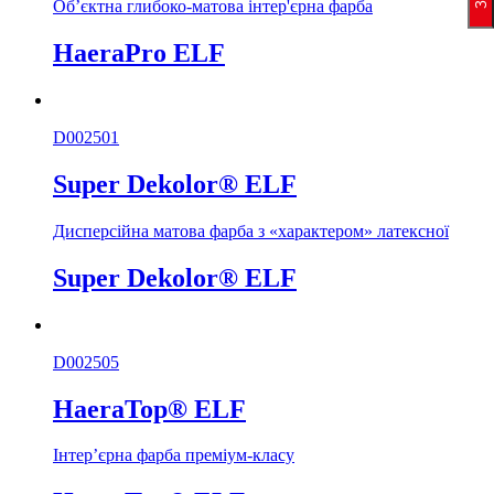
Об’єктна глибоко-матова інтер'єрна фарба
HaeraPro ELF
D002501
Super Dekolor® ELF
Дисперсійна матова фарба з «характером» латексної
Super Dekolor® ELF
D002505
HaeraTop® ELF
Інтер’єрна фарба преміум-класу