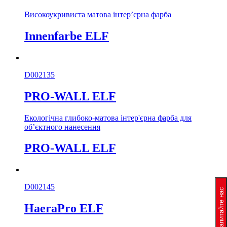
Високоукривиста матова інтер’єрна фарба
Innenfarbe ELF
D002135
PRO-WALL ELF
Екологічна глибоко-матова інтер'єрна фарба для
об’єктного нанесення
PRO-WALL ELF
D002145
Запитайте нас
HaeraPro ELF